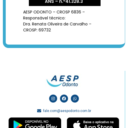
ANS – n.º41.328.3
AESP ODONTO – CROSP 6836 –
Responsável técnico:
Dra. Renata Oliveira de Carvalho –
CROSP: 69732
fale.com@aespodonto.com.br