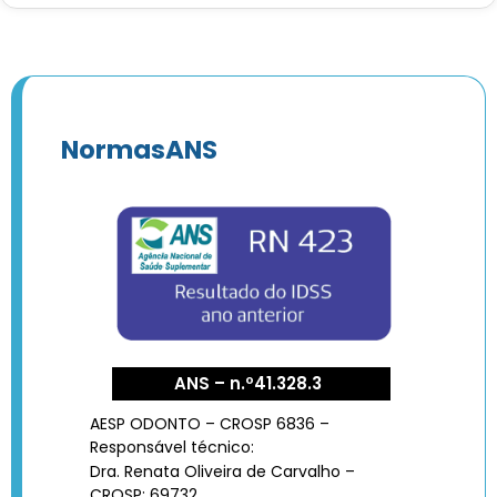
NormasANS
ANS – n.º41.328.3
AESP ODONTO – CROSP 6836 –
Responsável técnico:
Dra. Renata Oliveira de Carvalho –
CROSP: 69732